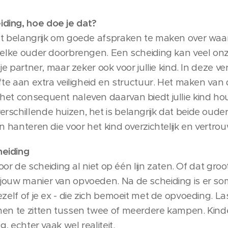
ding, hoe doe je dat?
et belangrijk om goede afspraken te maken over wa
t elke ouder doorbrengen. Een scheiding kan veel on
 je partner, maar zeker ook voor jullie kind. In deze 
efte aan extra veiligheid en structuur. Het maken van 
het consequent naleven daarvan biedt jullie kind ho
rschillende huizen, het is belangrijk dat beide oude
n hanteren die voor het kind overzichtelijk en vertrou
heiding
 voor de scheiding al niet op één lijn zaten. Of dat 
jouw manier van opvoeden. Na de scheiding is er s
zelf of je ex - die zich bemoeit met de opvoeding. Las
men te zitten tussen twee of meerdere kampen. Kin
g, echter vaak wel realiteit.