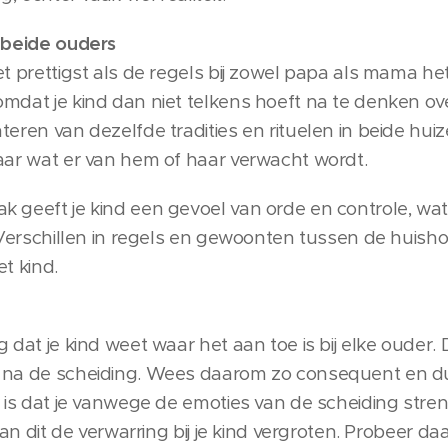
j beide ouders
t prettigst als de regels bij zowel papa als mama hetz
mdat je kind dan niet telkens hoeft na te denken ove
teren van dezelfde tradities en rituelen in beide hui
baar wat er van hem of haar verwacht wordt.
k geeft je kind een gevoel van orde en controle, wat
t. Verschillen in regels en gewoonten tussen de hui
t kind.
 dat je kind weet waar het aan toe is bij elke ouder. D
 na de scheiding. Wees daarom zo consequent en duid
k is dat je vanwege de emoties van de scheiding streng
 kan dit de verwarring bij je kind vergroten. Probeer d