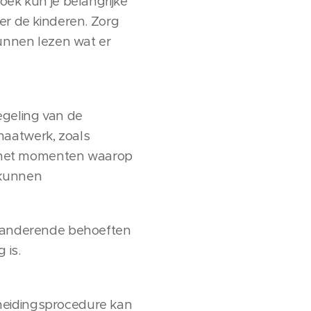
oek kun je belangrijke
er de kinderen. Zorg
kunnen lezen wat er
egeling van de
maatwerk, zoals
ld met momenten waarop
 kunnen
veranderende behoeften
 is.
heidingsprocedure kan