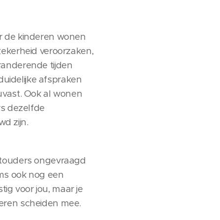
ar de kinderen wonen
zekerheid veroorzaken,
veranderende tijden
duidelijke afspraken
uvast. Ook al wonen
rs dezelfde
wd zijn.
grootouders ongevraagd
oms ook nog een
tig voor jou, maar je
deren scheiden mee.