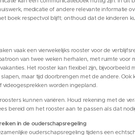
catie kan een communicatieboek nuttig zijn. In dit b
uiswerk, medicatie of andere relevante informatie ov
het boek respectvol blijft; onthoud dat de kinderen 
en vaak een vierwekelijks rooster voor de verblijfsr
 patroon van twee weken herhalen, met ruimte voor 
vakanties. Het rooster kan flexibel zijn, bijvoorbee
r slapen, maar tijd doorbrengen met de andere. Ook
f videogesprekken worden ingepland.
us roosters kunnen variëren. Houd rekening met de 
es bereid om het rooster aan te passen als dat nodig
iken in de ouderschapsregeling
ezamenlijke ouderschapsregeling tijdens een echtsc