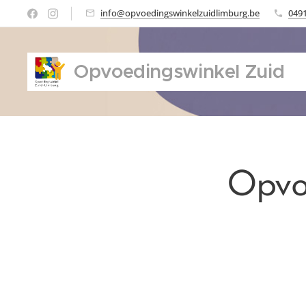
info@opvoedingswinkelzuidlimburg.be
0491
Opvoedingswinkel Zuid
Limburg
Opvo