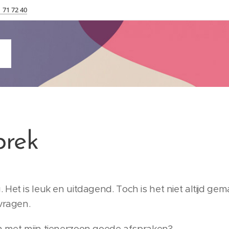
 71 72 40
prek
Het is leuk en uitdagend. Toch is het niet altijd gem
vragen.
 met mijn tienerzoon goede afspraken?