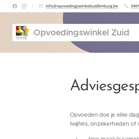
info@opvoedingswinkelzuidlimburg.be
0491
Opvoedingswinkel Zuid
Limburg
Adviesges
Opvoeden doe je elke dag. 
twijfels, onzekerheden of 
Hoe maak ik samen